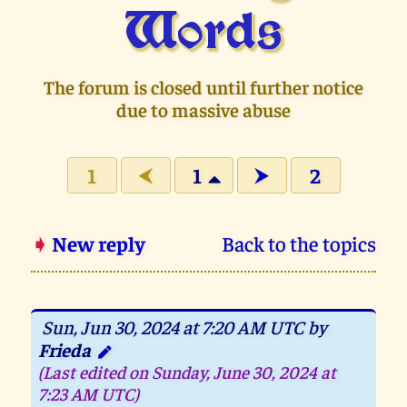
Words
The forum is closed until further notice
due to massive abuse
1
1
2
⮜
⮞
➧
New reply
Back to the topics
Sun, Jun 30, 2024 at 7:20 AM UTC by
Frieda
(Last edited on Sunday, June 30, 2024 at
7:23 AM UTC)