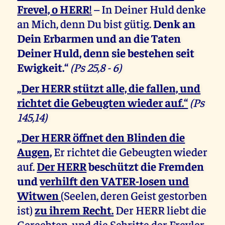
Frevel, o HERR
!
– In Deiner Huld denke
an Mich, denn Du bist gütig.
Denk an
Dein Erbarmen und an die Taten
Deiner Huld, denn sie bestehen seit
Ewigkeit.“
(Ps 25,8 - 6)
„Der HERR stützt alle, die fallen, und
richtet die Gebeugten wieder auf.“
(Ps
145,14)
„Der HERR öffnet den Blinden die
Augen,
Er richtet die Gebeugten wieder
auf.
Der HERR
beschützt die Fremden
und
verhilft den VATER-losen und
Witwen
(Seelen, deren Geist gestorben
ist)
zu ihrem Recht.
Der HERR liebt die
Gerechten, und die Schritte der Frevler