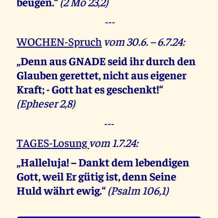
beugen.“
(2 Mo 23,2)
---
WOCHEN-Spruch
vom 30.6. – 6.7.24:
„Denn aus GNADE seid ihr durch den
Glauben gerettet, nicht aus eigener
Kraft; - Gott hat es geschenkt!“
(Epheser 2,8)
---
TAGES-Losung
vom 1.7.24:
„Halleluja! – Dankt dem lebendigen
Gott, weil Er gütig ist, denn Seine
Huld währt ewig.“
(Psalm 106,1)