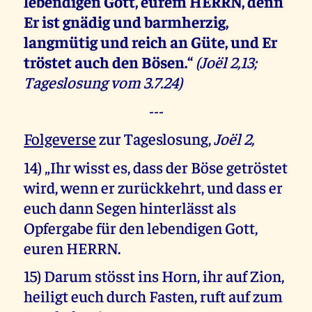
lebendigen Gott, eurem HERRN, denn
Er ist gnädig und barmherzig,
langmütig und reich an Güte, und Er
tröstet auch den Bösen.“
(Joël 2,13;
Tageslosung vom 3.7.24)
---
Folgeverse
zur Tageslosung,
Joël 2,
14) „Ihr wisst es, dass der Böse getröstet
wird, wenn er zurückkehrt, und dass er
euch dann Segen hinterlässt als
Opfergabe für den lebendigen Gott,
euren HERRN.
15) Darum stösst ins Horn, ihr auf Zion,
heiligt euch durch Fasten, ruft auf zum