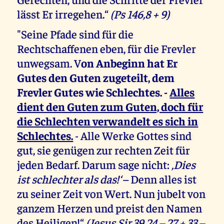
lässt Er irregehen.“
(Ps 146,8 + 9)
"Seine Pfade sind für die
Rechtschaffenen eben, für die Frevler
unwegsam. V
on Anbeginn hat Er
Gutes den Guten zugeteilt, dem
Frevler Gutes wie Schlechtes. -
Alles
dient den Guten zum Guten, doch für
die Schlechten verwandelt es sich in
Schlechtes.
- Alle Werke Gottes sind
gut, sie genügen zur rechten Zeit für
jeden Bedarf. Darum sage nicht:
‚Dies
ist schlechter als das!‘
– Denn alles ist
zu seiner Zeit von Wert. Nun jubelt von
ganzem Herzen und preist den Namen
des Heiligen!“
(Jesus Sir 39,24 – 27 + 33 –