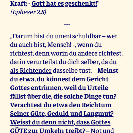
Kraft; -
Gott hat es geschenkt!
“
(Epheser 2,8)
---
„Darum bist du unentschuldbar – wer
du auch bist, Mensch! -, wenn du
richtest, denn worin du andere richtest,
darin verurteilst du dich selber, da du
als Richtender
dasselbe tust. –
Meinst
du etwa, du könnest dem Gericht
Gottes entrinnen, weil du Urteile
fällst über die, die solche Dinge tun?
Verachtest du etwa den Reichtum
Seiner Güte, Geduld und Langmut?
Weisst du denn nicht, dass Gottes
GÜTE zur Umkehr treibt
?
– Not und