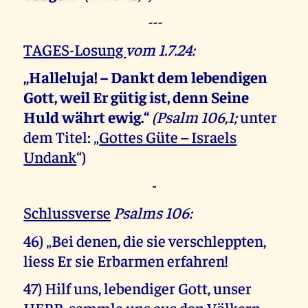
---
TAGES-Losung
vom 1.7.24:
„Halleluja! – Dankt dem lebendigen
Gott, weil Er gütig ist, denn Seine
Huld währt ewig.“
(Psalm 106,1;
unter
dem Titel: „
Gottes Güte – Israels
Undank
“)
-
Schlussverse
Psalms 106:
46) „Bei denen, die sie verschleppten,
liess Er sie Erbarmen erfahren!
47) Hilf uns, lebendiger Gott, unser
HERR, sammle uns aus den Völkern,