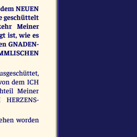
or dem NEUEN
 geschüttelt
kehr Meiner
 ist, wie es
eten GNADEN-
MMLISCHEN
geschüttet,
 von dem ICH
teil Meiner
M HERZENS-
sehen worden