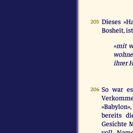
Dieses »H
205
Bosheit, is
»mit w
wohne
ihrer H
So war es
206
Verkommen
»Babylon«,
bereits d
Gesichte M
voll Name