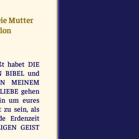
ie Mutter
ylon
ßt habet DIE
 BIBEL und
IN MEINEM
IEBE gehen
ein um eures
 zu sein, als
 Erdenzeit
LIGEN GEIST