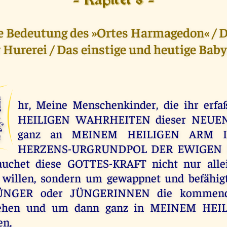
- Kapitel 8 -
e Bedeutung des »Ortes Harmagedon« / D
 Hurerei / Das einstige und heutige Bab
I
hr, Meine Menschenkinder, die ihr erfa
HEILIGEN WAHRHEITEN dieser NEUEN
ganz an MEINEM HEILIGEN ARM 
HERZENS-URGRUNDPOL DER EWIGEN L
rauchet diese GOTTES-KRAFT nicht nur all
 willen, sondern um gewappnet und befähigt
NGER oder JÜNGERINNEN die kommende
tehen und um dann ganz in MEINEM HEI
en,