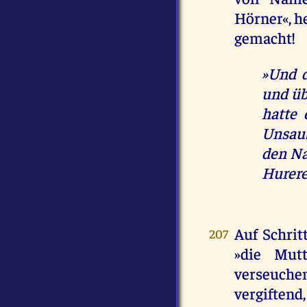
Hörner«, h
gemacht!
»Und d
und üb
hatte 
Unsaub
den Na
Hurere
Auf Schrit
207
»die Mutt
verseuche
vergiftend