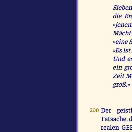
Sieben
die Er
»jene
Mächti
»eine 
»Es is
Und es
ein gr
Zeit M
groß.«
Der geist
200
Tatsache,
realen GE