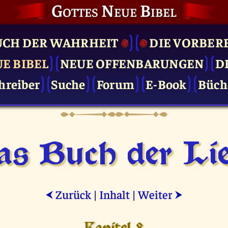
Gottes Neue Bibel
UCH DER WAHRHEIT
DIE VOR­BER
UE BIBEL
NEUE OFFENBARUNGEN
D
hreiber
Suche
Forum
E-Book
Büch
as Buch der Lie
Zurück
|
Inhalt
|
Weiter
⮜
⮞