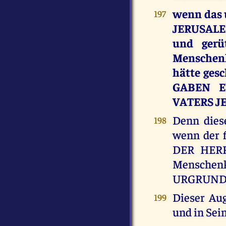
wenn das 
197
JERUSALEM
und gerü
Menschenk
hätte ges
GABEN E
VATERS J
Denn dies
198
wenn der 
DER HERR 
Menschen
URGRUNDP
Dieser Au
199
und in Sei