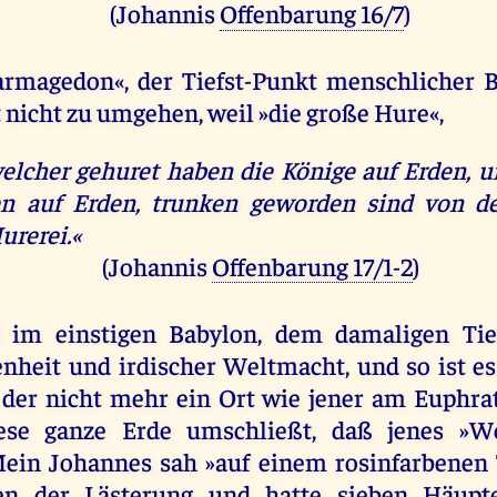
(Johannis
Offenbarung 16/7
)
armagedon«, der Tiefst-Punkt menschlicher B
t nicht zu umgehen, weil »die große Hure«,
elcher gehuret haben die Könige auf Erden, u
n auf Erden, trunken geworden sind von 
urerei.«
(Johannis
Offenbarung 17/1-2
)
 im einstigen Babylon, dem damaligen Tie
heit und irdischer Weltmacht, und so ist es
 der nicht mehr ein Ort wie jener am Euphrat
iese ganze Erde umschließt, daß jenes »W
ein Johannes sah »auf einem rosinfarbenen 
n der Lästerung und hatte sieben Häupt