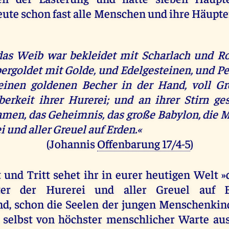
eute schon fast alle Menschen und ihre Häupte
as Weib war bekleidet mit Scharlach und Ro
ergoldet mit Golde, und Edelgesteinen, und Pe
einen goldenen Becher in der Hand, voll G
erkeit ihrer Hurerei; und an ihrer Stirn ge
men, das Geheimnis, das große Babylon, die M
i und aller Greuel auf Erden.«
(Johannis
Offenbarung 17/4-5
)
t und Tritt sehet ihr in eurer heutigen Welt »
er der Hurerei und aller Greuel auf Er
nd, schon die Seelen der jungen Menschenkin
, selbst von höchster menschlicher Warte aus,