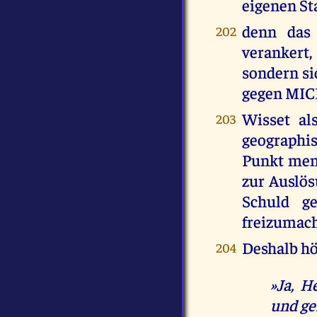
eigenen St
denn das 
202
verankert
sondern si
gegen MIC
Wisset al
203
geographis
Punkt mens
zur Auslös
Schuld g
freizumac
Deshalb hö
204
»Ja, H
und ge