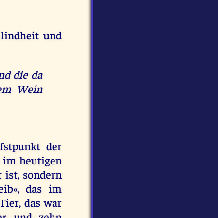
lindheit und
nd die da
dem Wein
fstpunkt der
 im heutigen
 ist, sondern
eib«, das im
Tier, das war
er und zehn