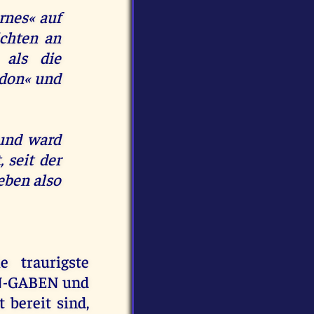
rnes« auf
ichten an
 als die
don« und
und ward
 seit der
eben also
e traurigste
EN-GABEN und
ereit sind,