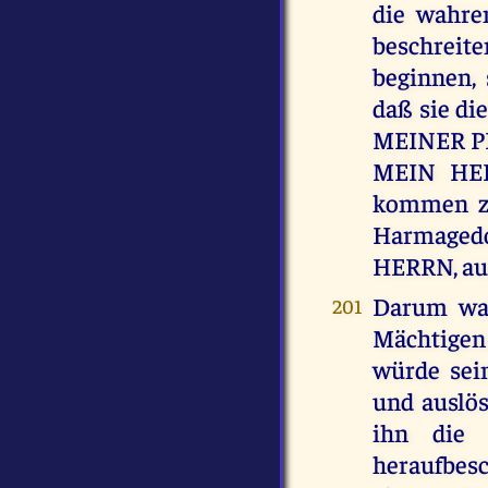
die wahre
beschreit
beginnen, 
daß sie di
MEINER PRO
MEIN HEIL
kommen zu
Harmagedo
HERRN, au
Darum war
201
Mächtigen 
würde se
und auslö
ihn die 
heraufbes