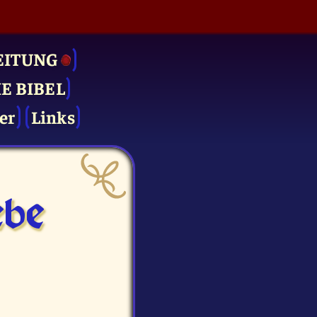
EITUNG
IE BIBEL
er
Links
be