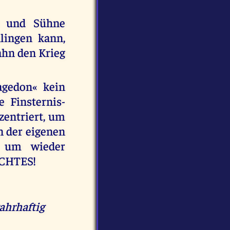
d und Sühne
lingen kann,
ahn den Krieg
agedon« kein
e Finsternis-
zentriert, um
n der eigenen
 um wieder
ICHTES!
ahrhaftig