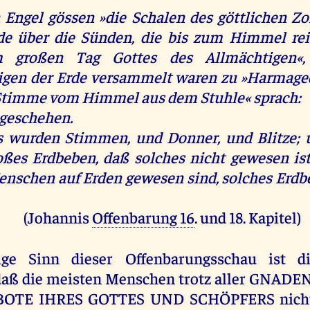
 Engel gössen »die Schalen des göttlichen Zo
de über die Sünden, die bis zum Himmel re
m großen Tag Gottes des Allmächtigen«,
gen der Erde versammelt waren zu »Harmage
Stimme vom Himmel aus dem Stuhle« sprach:
t geschehen.
 wurden Stimmen, und Donner, und Blitze; 
oßes Erdbeben, daß solches nicht gewesen ist,
enschen auf Erden gewesen sind, solches Erdb
(Johannis
Offenbarung 16
. und 18. Kapitel)
ige Sinn dieser Offenbarungsschau ist di
 daß die meisten Menschen trotz aller GNAD
BOTE IHRES GOTTES UND SCHÖPFERS nicht b