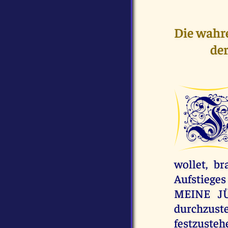
Die wahr
der
wollet, b
Aufstieges
MEINE JÜ
durchzus
festzusteh