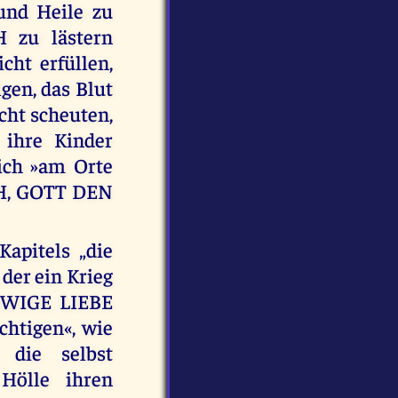
und Heile zu
H zu lästern
cht erfüllen,
gen, das Blut
cht scheuten,
ihre Kinder
ich »am Orte
CH, GOTT DEN
apitels „die
der ein Krieg
EWIGE LIEBE
htigen«, wie
die selbst
Hölle ihren