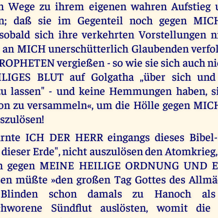
n Wege zu ihrem eigenen wahren Aufstieg 
en; daß sie im Gegenteil noch gegen MIC
sobald sich ihre verkehrten Vorstellungen ni
e an MICH unerschütterlich Glaubenden verfol
PHETEN vergießen - so wie sie sich auch ni
IGES BLUT auf Golgatha „über sich und 
 lassen" - und keine Hemmungen haben, s
n zu versammeln«, um die Hölle gegen MI
szulösen!
nte ICH DER HERR eingangs dieses Bibel-K
dieser Erde", nicht auszulösen den Atomkrieg, 
in gegen MEINE HEILIGE ORDNUNG UND 
sen müßte »den großen Tag Gottes des Allmäc
Blinden schon damals zu Hanoch als 
chworene Sündflut auslösten, womit die 