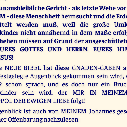
unausbleibliche Gericht - als letzte Wehe v
 - diese Menschheit heimsucht und die Erde
ttelt werden muß, weil die große Um
inder nicht annähernd in dem Maße erfolgt
chehen müssen auf Grund der ausgeschütt
URES GOTTES UND HERRN, EURES HI
ESUS!
e NEUE BIBEL hat diese GNADEN-GABEN aus
festgelegte Augenblick gekommen sein wird,
schon sprach, und es doch nur ein Bruch
kinder sein wird, der MIR IN MEINE
OL DER EWIGEN LIEBE folgt!
genblick ist auch von MEINEM Johannes ge
ner Offenbarung nachzulesen: