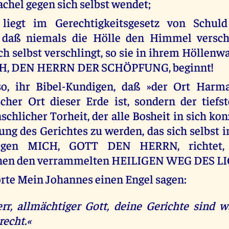
achel gegen sich selbst wendet;
liegt im Gerechtigkeitsgesetz von Schul
, daß niemals die Hölle den Himmel versch
ch selbst verschlingt, so sie in ihrem Höllenw
H, DEN HERRN DER SCHÖPFUNG, beginnt!
so, ihr Bibel-Kundigen, daß »der Ort Harm
cher Ort dieser Erde ist, sondern der tiefst
chlicher Torheit, der alle Bosheit in sich kon
ung des Gerichtes zu werden, das sich selbst i
egen MICH, GOTT DEN HERRN, richtet,
hen den verrammelten HEILIGEN WEG DES L
rte Mein Johannes einen Engel sagen:
err, allmächtiger Gott, deine Gerichte sind w
recht.«