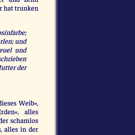
r hat trunken
sinfarbe;
rlen; und
reuel und
schrieben
utter der
dieses Weib«,
den«, alles
der schamlos
 alles in der