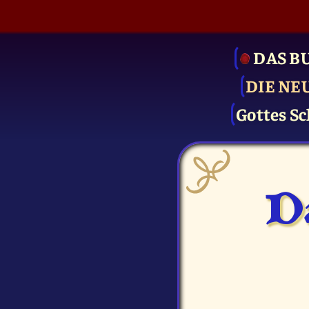
DAS B
DIE NE
Gottes Sc
D