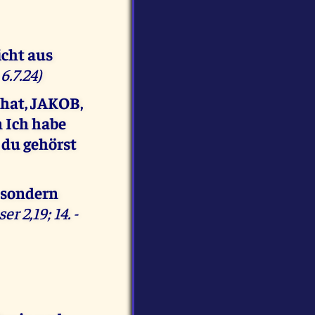
icht aus
6.7.24)
 hat, JAKOB,
n Ich habe
 du gehörst
, sondern
er 2,19; 14. -