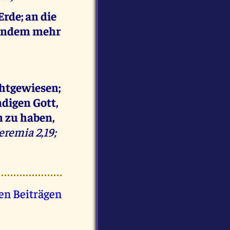
rde; an die
mandem mehr
chtgewiesen;
ndigen Gott,
m zu haben,
Jeremia 2,19;
en Beiträgen