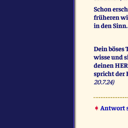
Schon ersch
früheren w
in den Sinn.
Dein böses 
wisse und si
deinen HERR
spricht der
20.7.24)
➧
Antwort 