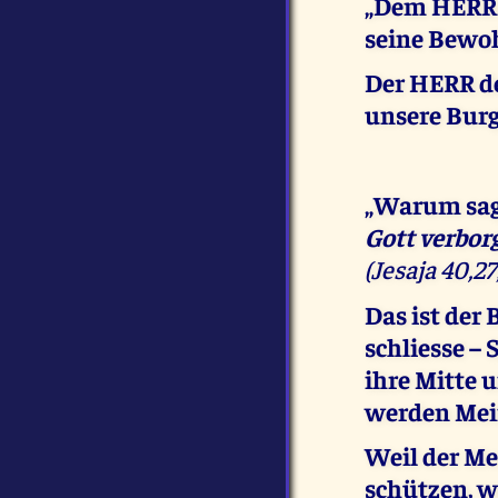
„Dem HERRN 
seine Bewo
Der HERR de
unsere Burg.
„Warum sagt
Gott verbor
(Jesaja 40,27;
Das ist der
schliesse – 
ihre Mitte u
werden Mein
Weil der Men
schützen, 