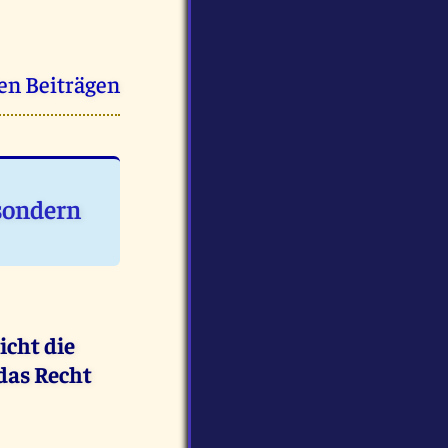
en Beiträgen
 sondern
icht die
das Recht