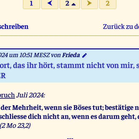
1
2
2
⮜
⮞
schreiben
Zurück zu d
2024 um 10:51 MESZ von
Frieda
ort, das ihr hört, stammt nicht von mir,
ER
ruch
Juli 2024:
 der Mehrheit, wenn sie Böses tut; bestätige n
chliesse dich nicht an, wenn es darum geht, 
(2 Mo 23,2)
---