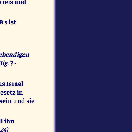
kreis und
’s ist
lebendigen
ig.‘
? -
s Israel
esetz in
 sein und sie
ll ihn
.24)