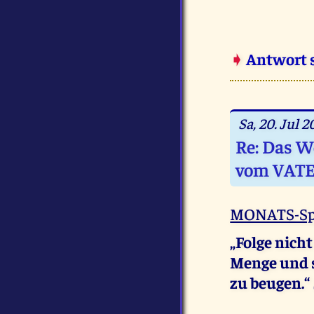
➧
Antwort 
Sa, 20. Jul 
Re: Das W
vom VAT
MONATS-Sp
„Folge nicht
Menge und s
zu beugen.“