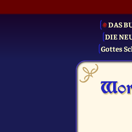
DAS B
DIE NE
Gottes Sc
Wor