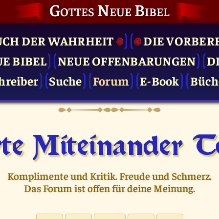
Gottes Neue Bibel
UCH DER WAHRHEIT
DIE VOR­BER
UE BIBEL
NEUE OFFENBARUNGEN
D
hreiber
Suche
Forum
E-Book
Büch
te Miteinander Te
Komplimente und Kritik. Freude und Schmerz.
Das Forum ist offen für deine Meinung.