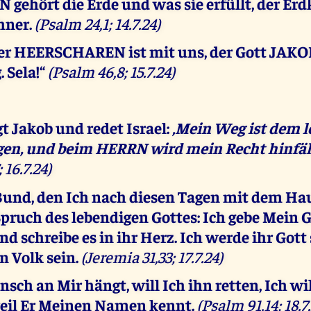
gehört die Erde und was sie erfüllt, der Erd
hner.
(Psalm 24,1; 14.7.24)
r HEERSCHAREN ist mit uns, der Gott JAKOB
 Sela!“
(Psalm 46,8; 15.7.24)
 Jakob und redet Israel:
‚Mein Weg ist dem 
gen, und beim HERRN wird mein Recht hinfäll
 16.7.24)
 Bund, den Ich nach diesen Tagen mit dem Hau
Spruch des lebendigen Gottes: Ich gebe Mein G
nd schreibe es in ihr Herz. Ich werde ihr Gott
 Volk sein.
(Jeremia 31,33; 17.7.24)
sch an Mir hängt, will Ich ihn retten, Ich wi
weil Er Meinen Namen kennt.
(Psalm 91,14; 18.7