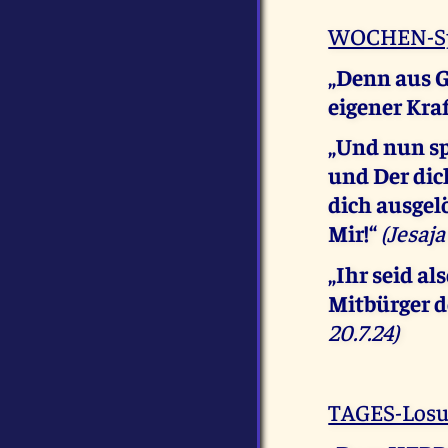
WOCHEN-Sp
„Denn aus G
eigener Kraf
„Und nun sp
und Der dich
dich ausgel
Mir!“
(Jesaja 
„Ihr seid a
Mitbürger d
20.7.24)
TAGES-Los