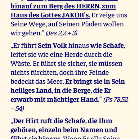
hinauf zum Berg des HERRN, zum
Haus des Gottes JAKOB's.
Er zeige uns
Seine Wege, auf Seinen Pfaden wollen
wir gehen."
(Jes 2,2 + 3)
„Er führt
Sein Volk
hinaus
wie Schafe
,
leitet sie wie eine Herde durch die
Wüste. Er führt sie sicher, sie müssen
nichts fürchten, doch ihre Feinde
bedeckt das Meer.
Er bringt sie in Sein
heiliges Land, in die Berge, die Er
erwarb mit mächtiger Hand.“
(Ps 78,52
– 54)
„
Der Hirt ruft die Schafe, die Ihm
gehören, einzeln beim Namen und
führt sie hinaus
. Wenn Er alle Seine