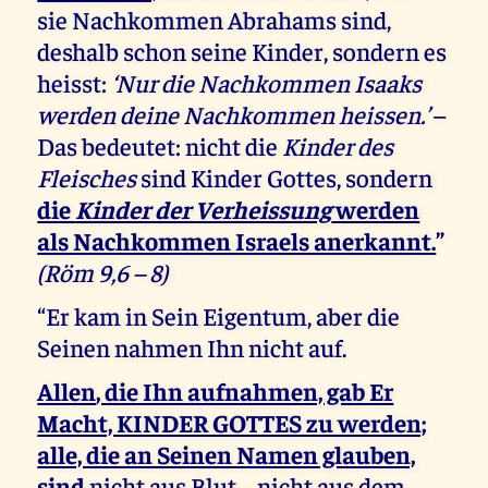
sie Nachkommen Abrahams sind,
deshalb schon seine Kinder, sondern es
heisst:
‘Nur die Nachkommen Isaaks
werden deine Nachkommen heissen.’
–
Das bedeutet: nicht die
Kinder des
Fleisches
sind Kinder Gottes, sondern
die
Kinder der Verheissung
werden
als Nachkommen Israels anerkannt.
”
(Röm 9,6 – 8)
“Er kam in Sein Eigentum, aber die
Seinen nahmen Ihn nicht auf.
Allen
, die Ihn aufnahmen, gab Er
Macht, KINDER GOTTES zu werden;
alle, die an Seinen Namen glauben,
sind
nicht aus Blut – nicht aus dem