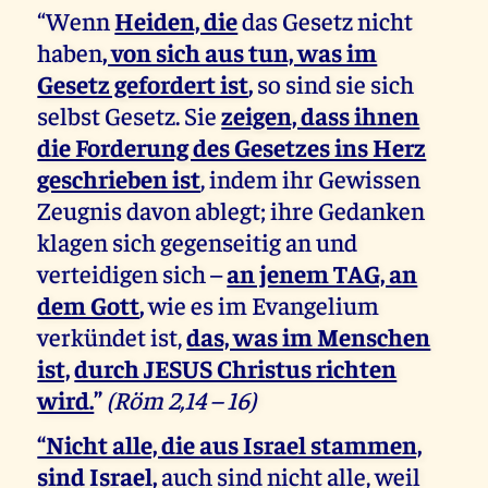
“Wenn
Heiden, die
das Gesetz nicht
haben
, von sich aus tun, was im
Gesetz gefordert ist
,
so sind sie sich
selbst Gesetz. Sie
zeigen, dass ihnen
die Forderung des Gesetzes ins Herz
geschrieben ist
,
indem ihr Gewissen
Zeugnis davon ablegt; ihre Gedanken
klagen sich gegenseitig an und
verteidigen sich –
an jenem TAG, an
dem Gott
,
wie es im Evangelium
verkündet ist,
das, was im Menschen
ist,
durch JESUS Christus richten
wird.
”
(Röm 2,14 – 16)
“Nicht alle, die aus Israel stammen,
sind Israel,
auch sind nicht alle, weil