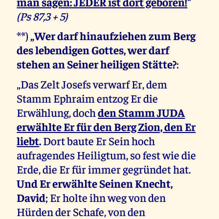
man sagen: JEDER ist dort geboren!
“
(Ps 87,3 + 5)
**)
„Wer darf hinaufziehen zum Berg
des lebendigen Gottes, wer darf
stehen an Seiner heiligen Stätte?
:
„Das Zelt Josefs verwarf Er, dem
Stamm Ephraim entzog Er die
Erwählung, doch
den Stamm JUDA
erwählte Er für den Berg Zion, den Er
liebt
.
Dort baute Er Sein hoch
aufragendes Heiligtum, so fest wie die
Erde, die Er für immer gegründet hat.
Und Er erwählte Seinen Knecht,
David
; Er holte ihn weg von den
Hürden der Schafe, von den