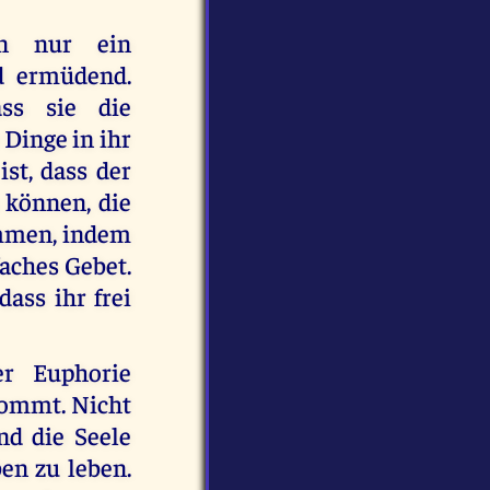
en nur ein
d ermüdend.
ss sie die
 Dinge in ihr
st, dass der
 können, die
kommen, indem
aches Gebet.
dass ihr frei
er Euphorie
kommt. Nicht
nd die Seele
ben zu leben.