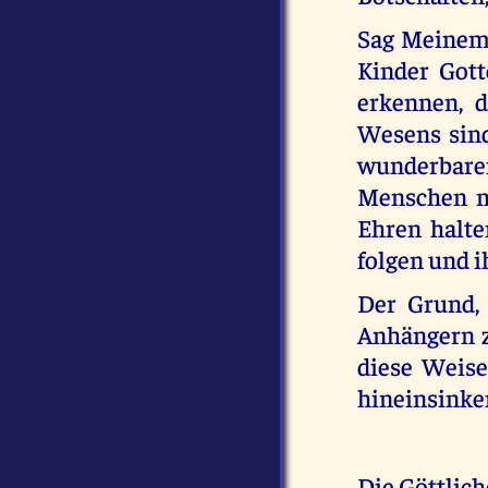
Sag Meinem V
Kinder Gott
erkennen, d
Wesens sind.
wunderbare
Menschen mü
Ehren halte
folgen und i
Der Grund,
Anhängern zu
diese Weise
hineinsinken
Die Göttlich