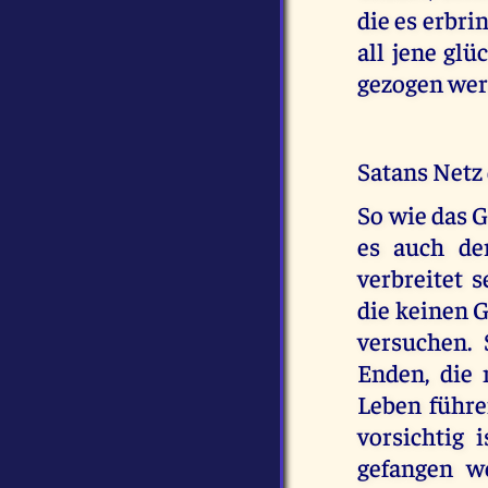
die es erbri
all jene glü
gezogen wer
Satans Netz
So wie das 
es auch de
verbreitet 
die keinen G
versuchen. 
Enden, die 
Leben führen
vorsichtig 
gefangen w