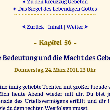
➧ Zu den Kreuzzug Gebeten
➧ Das Siegel des Lebendigen Gottes
Zurück
|
Inhalt
|
Weiter
⮜
⮞
- Kapitel 56 -
e Bedeutung und die Macht des Gebe
Donnerstag, 24. März 2011, 23 Uhr
ine innig geliebte Tochter, mit großer Freude 
ich heute Abend wieder mit dir. Du bist j
nade des Urteilsvermögens erfüllt und dir is
ie du dem rechten Weg folgen musst.