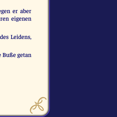
egen er aber
hren eigenen
des Leidens,
e Buße getan