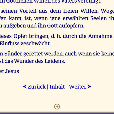
m Göttlichen Willen des Vaters vereinigt.
 seinen Vorteil aus dem freien Willen. Wog
en kann, ist, wenn jene erwählten Seelen i
n aufgeben und ihn Gott aufopfern.
ieses Opfer bringen, d. h. durch die Annahme 
Einfluss geschwächt.
 Sünder gerettet werden, auch wenn sie kein
st das Wunder des Leidens.
er Jesus
Zurück
|
Inhalt
|
Weiter
⮜
⮞