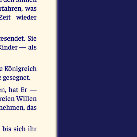
rfahren, was
Zeit wieder
esendet. Sie
Kinder — als
he Königreich
e gesegnet.
en, hat Er —
reien Willen
gnehmen, das
bis sich ihr