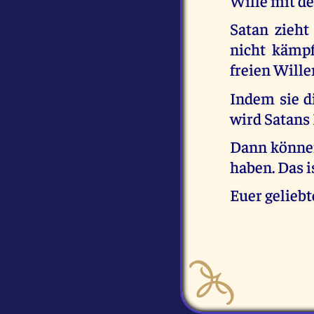
Wille mit de
Satan zieht
nicht kämpf
freien Wille
Indem sie d
wird Satans 
Dann können
haben. Das i
Euer geliebt