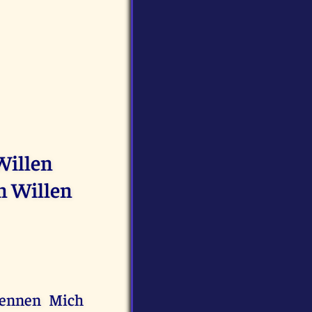
Willen
en Willen
rkennen Mich