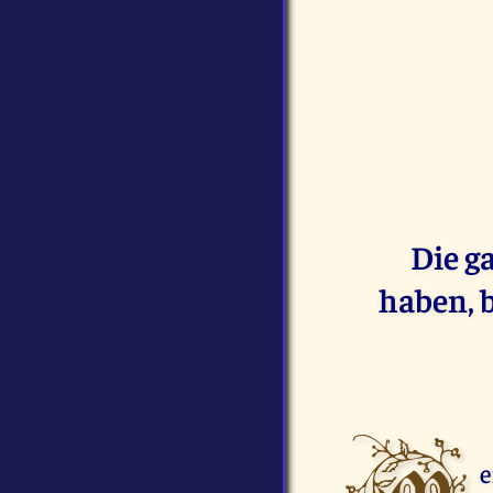
Die g
haben, b
e