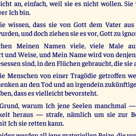
icht an, einfach, weil sie es nicht wollen. Sie
er Ich bin.
ie wissen, dass sie von Gott dem Vater au
urden, und doch ziehen sie es vor, Gott zu igno
chen Meinen Namen viele, viele Male au
Art und Weise, und Mein Name wird von denjeni
ssen sind, in den Flüchen gebraucht, die sie 
e Menschen von einer Tragödie getroffen we
denken an den Tod und an irgendein zukünftig
ben, dass es vielleicht bevorsteht.
r Grund, warum Ich jene Seelen manchmal —
keit heraus — strafe, nämlich um sie zur B
it Ich sie retten kann.
iden werden all jene materiellen Reize, die v