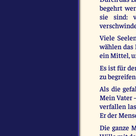
begehrt wer
sie sind: 
verschwind
Viele Seele
wählen das 
ein Mittel, 
Es ist für d
zu begreifen
Als die gef
Mein Vater 
verfallen l
Er der Mens
Die ganze M