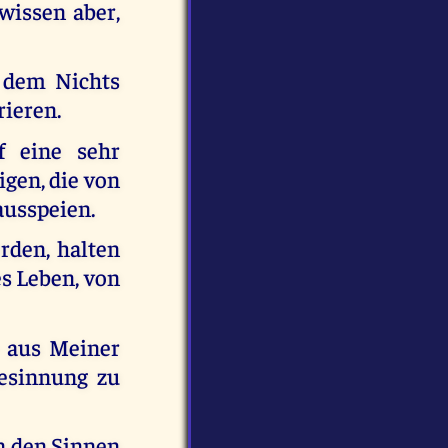
 wissen aber,
s dem Nichts
rieren.
f eine sehr
gen, die von
ausspeien.
rden, halten
es Leben, von
 aus Meiner
esinnung zu
on den Sinnen