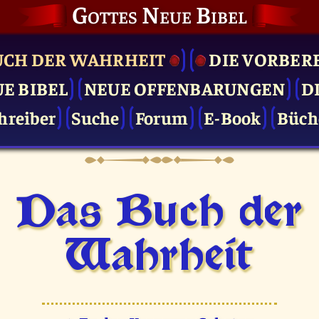
Gottes Neue Bibel
UCH DER WAHRHEIT
DIE VOR­BER
UE BIBEL
NEUE OFFENBARUNGEN
D
hreiber
Suche
Forum
E-Book
Büch
Das Buch der
Wahrheit