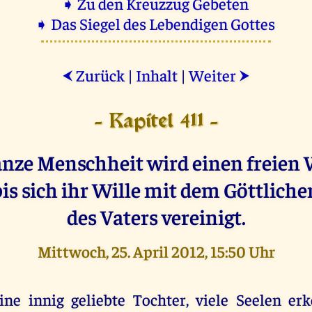
➧ Zu den Kreuzzug Gebeten
➧ Das Siegel des Lebendigen Gottes
Zurück
|
Inhalt
|
Weiter
⮜
⮞
- Kapitel 411 -
anze Menschheit wird einen freien 
is sich ihr Wille mit dem Göttlich
des Vaters vereinigt.
Mittwoch, 25. April 2012, 15:50 Uhr
ine innig geliebte Tochter, viele Seelen e