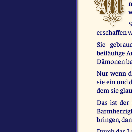
M
n
w
S
erschaffen w
Sie gebrau
beiläufige 
Dämonen bese
Nur wenn di
sie ein und 
dem sie glau
Das ist de
Barmherzig
bringen, dam
Durch das Le