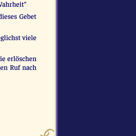
Wahrheit“
dieses Gebet
glichst viele
ie erlöschen
den Ruf nach