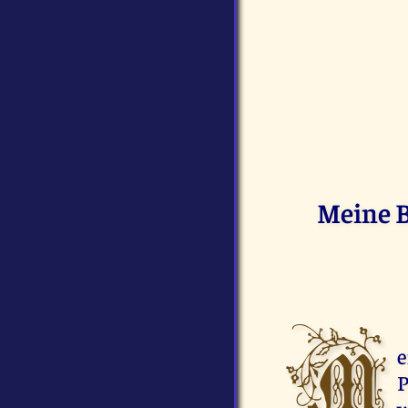
Meine B
M
e
P