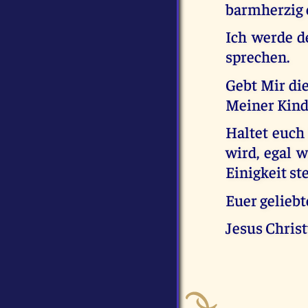
barmherzig 
Ich werde d
sprechen.
Gebt Mir die
Meiner Kind
Haltet euch
wird, egal 
Einigkeit ste
Euer geliebt
Jesus Chris