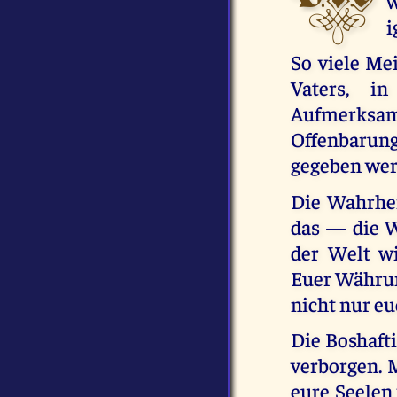
w
i
So viele Me
Vaters, in
Aufmerksa
Offenbarun
gegeben werd
Die Wahrhei
das — die W
der Welt wi
Euer Währun
nicht nur eu
Die Boshafti
verborgen. M
eure Seelen 