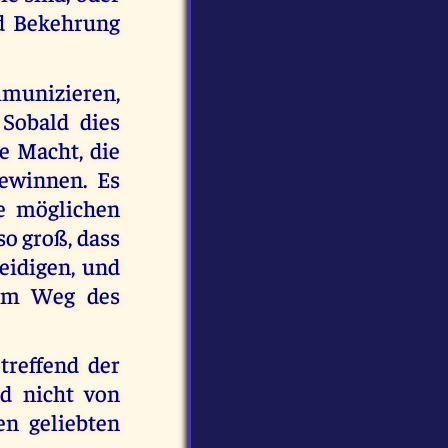
rd Bekehrung
munizieren,
 Sobald dies
e Macht, die
gewinnen. Es
e möglichen
so groß, dass
eidigen, und
dem Weg des
reffend der
rd nicht von
n geliebten