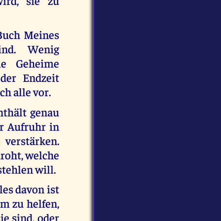
ird, sie zu
 Buch Meines
sind. Wenig
ie Geheime
der Endzeit
h alle vor.
nthält genau
r Aufruhr in
 verstärken.
roht, welche
tehlen will.
les davon ist
um zu helfen,
ie sind, oder