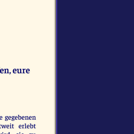
en, eure
ie gegebenen
weit erlebt