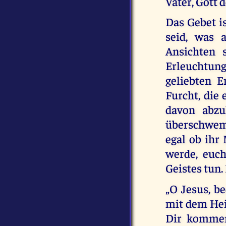
Vater, Gott 
Das Gebet is
seid, was 
Ansichten 
Erleuchtun
geliebten E
Furcht, die
davon abzu
überschwemm
egal ob ihr
werde, euch
Geistes tun.
„O Jesus, b
mit dem Heil
Dir kommen