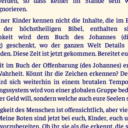
erden, so dass keiner im Stande sein w
gnorieren.
iner Kinder kennen nicht die Inhalte, die im
 der höchstheiligen Bibel, enthalten 
mkeit wird dem Buch des Johannes (d
g) geschenkt, wo der ganzen Welt Details 
en. Diese Zeit ist jetzt gekommen. Bereitet euc
t im Buch der Offenbarung (des Johannes) e
ahrheit. Könnt ihr die Zeichen erkennen? De
rd sich weiterhin in einem brutalen Tempo
gssystem wird von einer globalen Gruppe bed
er Geld will, sondern welche auch eure Seelen s
gkeit des Menschen ist offensichtlich, aber vie
eine Boten sind jetzt bei euch, Kinder, euch 
vorzubereiten. Ob ihr sie als die erkennt, die s