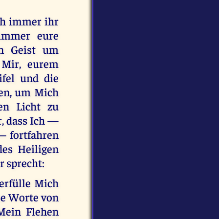
uch immer ihr
 immer eure
en Geist um
 Mir, eurem
ifel und die
den, um Mich
en Licht zu
, dass Ich —
— fortfahren
des Heiligen
r sprecht:
erfülle Mich
ese Worte von
Mein Flehen