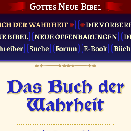
Gottes Neue Bibel
UCH DER WAHRHEIT
DIE VOR­BER
UE BIBEL
NEUE OFFENBARUNGEN
D
hreiber
Suche
Forum
E-Book
Büch
Das Buch der
Wahrheit